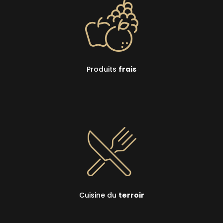
Produits
frais
Cuisine du
terroir