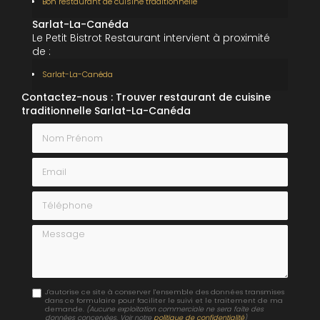
Bon restaurant de cuisine traditionnelle
Sarlat-La-Canéda
Le Petit Bistrot Restaurant intervient à proximité
de :
Sarlat-La-Canéda
Contactez-nous : Trouver restaurant de cuisine
traditionnelle Sarlat-La-Canéda
Nom Prénom
Email
Téléphone
Message
J'autorise ce site à conserver l'ensemble des données transmises
dans ce formulaire pour faciliter le suivi et le traitement de ma
demande.
(Aucune exploitation commerciale ne sera faite des
données concervées. Voir notre
politique de confidentialité
)