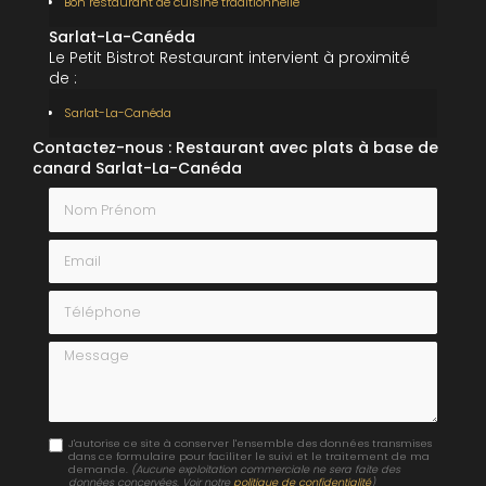
Bon restaurant de cuisine traditionnelle
Sarlat-La-Canéda
Le Petit Bistrot Restaurant intervient à proximité
de :
Sarlat-La-Canéda
Contactez-nous : Restaurant avec plats à base de
canard Sarlat-La-Canéda
Nom Prénom
Email
Téléphone
Message
J'autorise ce site à conserver l'ensemble des données transmises
dans ce formulaire pour faciliter le suivi et le traitement de ma
demande.
(Aucune exploitation commerciale ne sera faite des
données concervées. Voir notre
politique de confidentialité
)