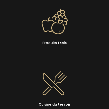
Produits
frais
Cuisine du
terroir