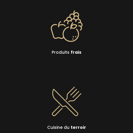
Produits
frais
Cuisine du
terroir