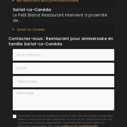
Bon restaurant de cuisine traditionnelle
Sarlat-La-Canéda
Le Petit Bistrot Restaurant intervient à proximité
de :
Sarlat-La-Canéda
Contactez-nous : Restaurant pour anniversaire en
famille Sarlat-La-Canéda
Nom Prénom
Email
Téléphone
Message
J'autorise ce site à conserver l'ensemble des données transmises
dans ce formulaire pour faciliter le suivi et le traitement de ma
demande.
(Aucune exploitation commerciale ne sera faite des
données concervées. Voir notre
politique de confidentialité
)