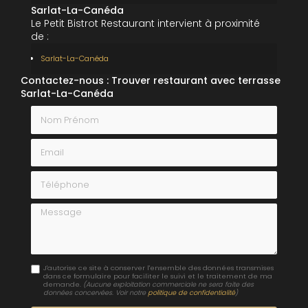
Sarlat-La-Canéda
Le Petit Bistrot Restaurant intervient à proximité
de :
Sarlat-La-Canéda
Contactez-nous : Trouver restaurant avec terrasse
Sarlat-La-Canéda
Nom Prénom
Email
Téléphone
Message
J'autorise ce site à conserver l'ensemble des données transmises
dans ce formulaire pour faciliter le suivi et le traitement de ma
demande.
(Aucune exploitation commerciale ne sera faite des
données concervées. Voir notre
politique de confidentialité
)