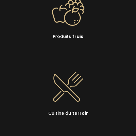
Produits
frais
Cuisine du
terroir